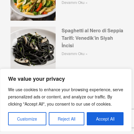
Devamını Oku »
Spaghetti al Nero di Seppia
Tarifi: Venedik’in Siyah
İncisi
Devamını Oku »
We value your privacy
Spaghetti alle Vongole
Tarifi: Napoli’nin Yaz
We use cookies to enhance your browsing experience, serve
Sofralarının Klasiği
personalized ads or content, and analyze our traffic. By
clicking "Accept All", you consent to our use of cookies.
Devamını Oku »
Customize
Reject All
Accept All
İtalyan Usulü Salsa Verde