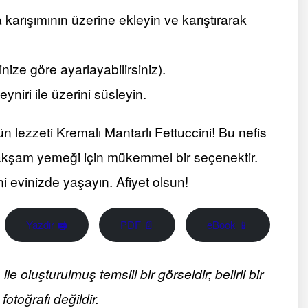
 karışımının üzerine ekleyin ve karıştırarak
nize göre ayarlayabilirsiniz).
iri ile üzerini süsleyin.
n lezzeti Kremalı Mantarlı Fettuccini! Bu nefis
akşam yemeği için mükemmel bir seçenektir.
ni evinizde yaşayın. Afiyet olsun!
Yazdır 🖨
PDF 📄
eBook 📱
 oluşturulmuş temsili bir görseldir; belirli bir
fotoğrafı değildir.