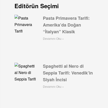
Editörün Seçimi
Pasta Primavera Tarifi:
Amerika’da Doğan
“İtalyan” Klasik
Devamını Oku »
Spaghetti al Nero di
Seppia Tarifi: Venedik’in
Siyah İncisi
Devamını Oku »