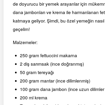
de doyurucu bir yemek arayanlar için mükemmel b
dana jambonları ve krema ile harmanlanan fett
katmaya geliyor. Şimdi, bu özel yemeğin nasıl 
geçelim!
Malzemeler:
250 gram fettuccini makarna
2 diş sarımsak (ince doğranmış)
50 gram tereyağı
200 gram mantar (ince dilimlenmiş)
100 gram dana jambon (ince uzun dilimler 
200 ml krema