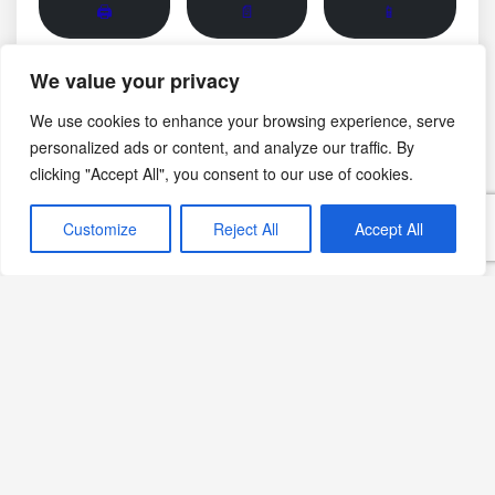
🖨
📄
📱
We value your privacy
Görsel notu: Bu sayfadaki fotoğraf yapay zekâ ile
oluşturulmuş temsili bir görseldir; belirli bir üreticinin,
We use cookies to enhance your browsing experience, serve
bölgenin veya tarihsel anın belgesel fotoğrafı değildir.
personalized ads or content, and analyze our traffic. By
clicking "Accept All", you consent to our use of cookies.
Ekim 23, 2021
Customize
Reject All
Accept All
Parmesan Peynirli Tarifler
Pratik Yemek Tarifleri
Vejetaryen Tarifler
Antioksidanlı Tarifler