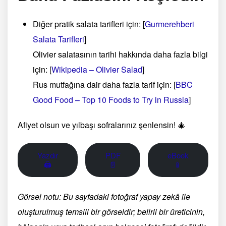
Diğer pratik salata tarifleri için: [
Gurmerehberi
Salata Tarifleri
]
Olivier salatasının tarihi hakkında daha fazla bilgi
için: [
Wikipedia – Olivier Salad
]
Rus mutfağına dair daha fazla tarif için: [
BBC
Good Food – Top 10 Foods to Try in Russia
]
Afiyet olsun ve yılbaşı sofralarınız şenlensin! 🎄
Yazdır
PDF
eBook
🖨
📄
📱
Görsel notu: Bu sayfadaki fotoğraf yapay zekâ ile
oluşturulmuş temsili bir görseldir; belirli bir üreticinin,