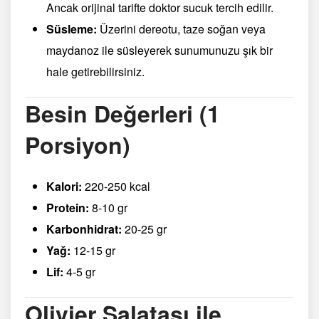
Ancak orijinal tarifte doktor sucuk tercih edilir.
Süsleme:
Üzerini dereotu, taze soğan veya
maydanoz ile süsleyerek sunumunuzu şık bir
hale getirebilirsiniz.
Besin Değerleri (1
Porsiyon)
Kalori:
220-250 kcal
Protein:
8-10 gr
Karbonhidrat:
20-25 gr
Yağ:
12-15 gr
Lif:
4-5 gr
Olivier Salatası ile