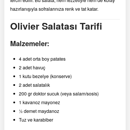
tercih edilir. Bu salata, hem lezzetiyle hem de kolay
hazırlanışıyla sofralarınıza renk ve tat katar.
Olivier Salatası Tarifi
Malzemeler:
4 adet orta boy patates
2 adet havuç
1 kutu bezelye (konserve)
2 adet salatalık
200 gr doktor sucuk (veya salam/sosis)
1 kavanoz mayonez
½ demet maydanoz
Tuz ve karabiber