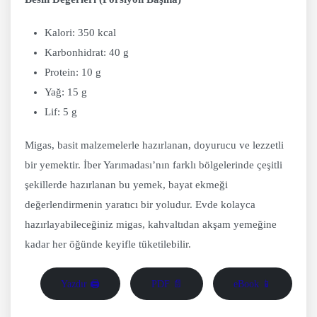
Kalori: 350 kcal
Karbonhidrat: 40 g
Protein: 10 g
Yağ: 15 g
Lif: 5 g
Migas, basit malzemelerle hazırlanan, doyurucu ve lezzetli
bir yemektir. İber Yarımadası’nın farklı bölgelerinde çeşitli
şekillerde hazırlanan bu yemek, bayat ekmeği
değerlendirmenin yaratıcı bir yoludur. Evde kolayca
hazırlayabileceğiniz migas, kahvaltıdan akşam yemeğine
kadar her öğünde keyifle tüketilebilir.
Yazdır 🖨
PDF 📄
eBook 📱