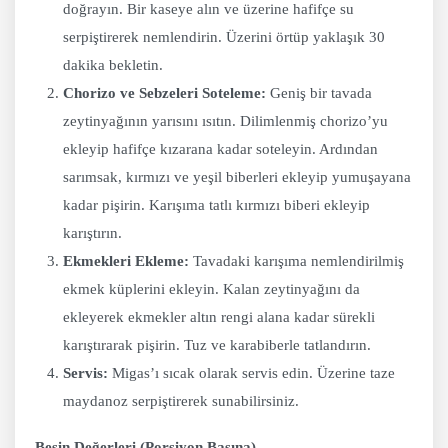
doğrayın. Bir kaseye alın ve üzerine hafifçe su
serpiştirerek nemlendirin. Üzerini örtüp yaklaşık 30
dakika bekletin.
Chorizo ve Sebzeleri Soteleme:
Geniş bir tavada
zeytinyağının yarısını ısıtın. Dilimlenmiş chorizo’yu
ekleyip hafifçe kızarana kadar soteleyin. Ardından
sarımsak, kırmızı ve yeşil biberleri ekleyip yumuşayana
kadar pişirin. Karışıma tatlı kırmızı biberi ekleyip
karıştırın.
Ekmekleri Ekleme:
Tavadaki karışıma nemlendirilmiş
ekmek küplerini ekleyin. Kalan zeytinyağını da
ekleyerek ekmekler altın rengi alana kadar sürekli
karıştırarak pişirin. Tuz ve karabiberle tatlandırın.
Servis:
Migas’ı sıcak olarak servis edin. Üzerine taze
maydanoz serpiştirerek sunabilirsiniz.
Besin Değerleri (Porsiyon Başına)