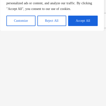
personalized ads or content, and analyze our traffic. By clicking
Caldereta de Pescado: Denizden
"Accept All", you consent to our use of cookies.
Gelen Lezzeti
Devamını Oku »
Customize
Reject All
Accept All
Ajoblanco: Endülüs’ün
Serinletici Badem Çorbası
Devamını Oku »
Olla Podrida: İspanyol
Mutfağının Geleneksel Güveci
Devamını Oku »