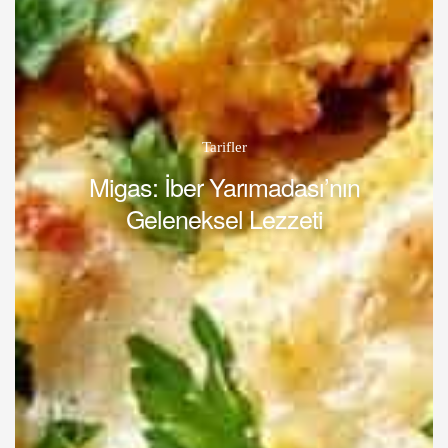
Tarifler
Migas: İber Yarımadası’nın
Geleneksel Lezzeti