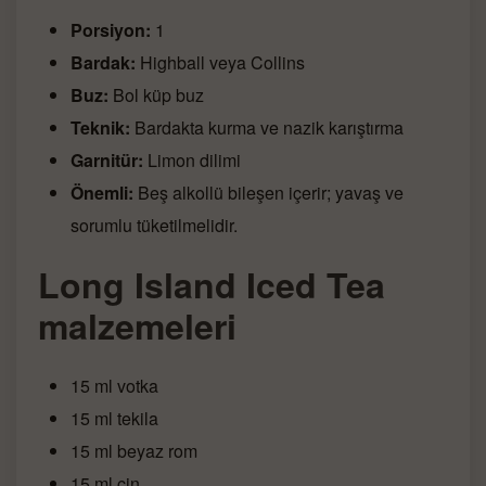
Porsiyon:
1
Bardak:
Highball veya Collins
Buz:
Bol küp buz
Teknik:
Bardakta kurma ve nazik karıştırma
Garnitür:
Limon dilimi
Önemli:
Beş alkollü bileşen içerir; yavaş ve
sorumlu tüketilmelidir.
Long Island Iced Tea
malzemeleri
15 ml votka
15 ml tekila
15 ml beyaz rom
15 ml cin