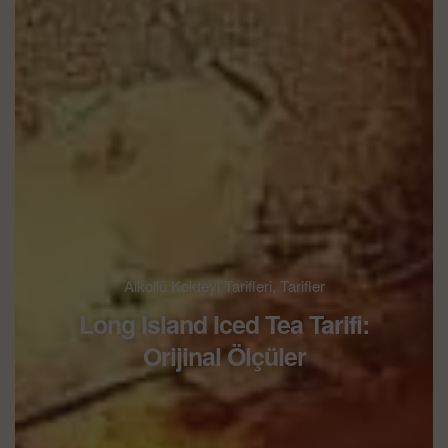
Alkollü Kokteyl Tarifleri
,
Tarifler
Long Island Iced Tea Tarifi:
Orijinal Ölçüler