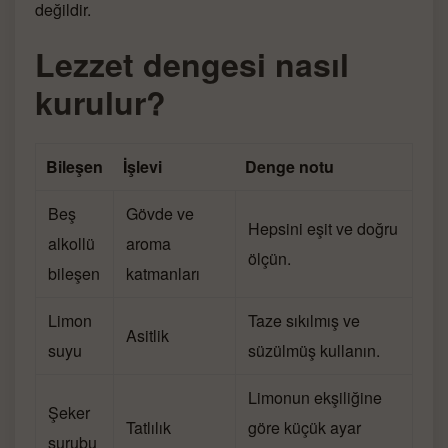
değildir.
Lezzet dengesi nasıl
kurulur?
Bileşen
İşlevi
Denge notu
Beş
Gövde ve
Hepsini eşit ve doğru
alkollü
aroma
ölçün.
bileşen
katmanları
Limon
Taze sıkılmış ve
Asitlik
suyu
süzülmüş kullanın.
Limonun ekşiliğine
Şeker
Tatlılık
göre küçük ayar
şurubu