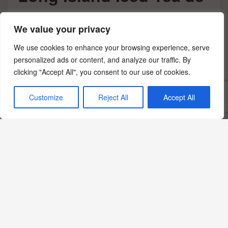
gerçekten beş içki var
We value your privacy
mı?
We use cookies to enhance your browsing experience, serve
personalized ads or content, and analyze our traffic. By
Klasik reçetede votka, tekila, beyaz rom, cin ve
clicking "Accept All", you consent to our use of cookies.
portakal likörü olmak üzere beş alkollü bileşen
Customize
Reject All
Accept All
bulunur.
Triple sec yerine ne
kullanılabilir?
Aynı kategorideki bir portakal likörü kullanılabilir;
ürünlerin tatlılık ve alkol dereceleri farklı
olabileceğinden denge değişebilir.