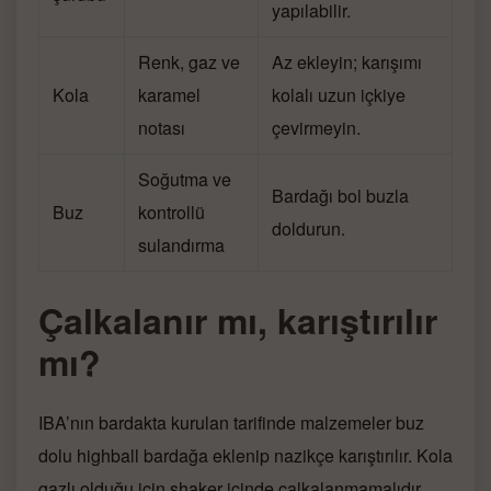
yapılabilir.
Renk, gaz ve
Az ekleyin; karışımı
Kola
karamel
kolalı uzun içkiye
notası
çevirmeyin.
Soğutma ve
Bardağı bol buzla
Buz
kontrollü
doldurun.
sulandırma
Çalkalanır mı, karıştırılır
mı?
IBA’nın bardakta kurulan tarifinde malzemeler buz
dolu highball bardağa eklenip nazikçe karıştırılır. Kola
gazlı olduğu için shaker içinde çalkalanmamalıdır.