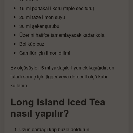
15 ml portakal likörü (triple sec türü)
25 ml taze limon suyu
30 ml şeker şurubu
Üzerini hafifçe tamamlayacak kadar kola
Bol küp buz
Garnitür için limon dilimi
Ev ölçüsüyle 15 ml yaklaşık 1 yemek kaşığıdır; en
tutarlı sonuç için jigger veya dereceli ölçü kabı
kullanın.
Long Island Iced Tea
nasıl yapılır?
Uzun bardağı küp buzla doldurun.