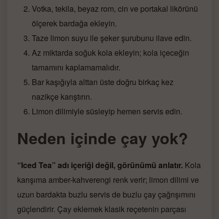
Votka, tekila, beyaz rom, cin ve portakal likörünü
ölçerek bardağa ekleyin.
Taze limon suyu ile şeker şurubunu ilave edin.
Az miktarda soğuk kola ekleyin; kola içeceğin
tamamını kaplamamalıdır.
Bar kaşığıyla alttan üste doğru birkaç kez
nazikçe karıştırın.
Limon dilimiyle süsleyip hemen servis edin.
Neden içinde çay yok?
“Iced Tea” adı içeriği değil, görünümü anlatır.
Kola
karışıma amber-kahverengi renk verir; limon dilimi ve
uzun bardakta buzlu servis de buzlu çay çağrışımını
güçlendirir. Çay eklemek klasik reçetenin parçası