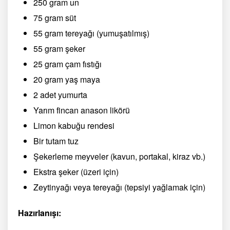
250 gram un
75 gram süt
55 gram tereyağı (yumuşatılmış)
55 gram şeker
25 gram çam fıstığı
20 gram yaş maya
2 adet yumurta
Yarım fincan anason likörü
Limon kabuğu rendesi
Bir tutam tuz
Şekerleme meyveler (kavun, portakal, kiraz vb.)
Ekstra şeker (üzeri için)
Zeytinyağı veya tereyağı (tepsiyi yağlamak için)
Hazırlanışı: