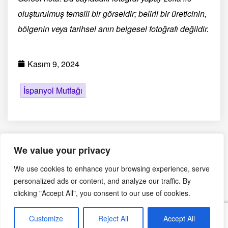
oluşturulmuş temsili bir görseldir; belirli bir üreticinin,
bölgenin veya tarihsel anın belgesel fotoğrafı değildir.
Kasım 9, 2024
İspanyol Mutfağı
We value your privacy
We use cookies to enhance your browsing experience, serve
personalized ads or content, and analyze our traffic. By
Editörün Seçimi
clicking "Accept All", you consent to our use of cookies.
Bira Soslu Karides Tarifi:
Customize
Reject All
Accept All