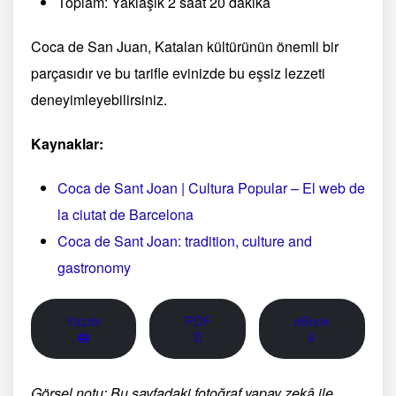
Toplam: Yaklaşık 2 saat 20 dakika
Coca de San Juan, Katalan kültürünün önemli bir
parçasıdır ve bu tarifle evinizde bu eşsiz lezzeti
deneyimleyebilirsiniz.
Kaynaklar:
Coca de Sant Joan | Cultura Popular – El web de
la ciutat de Barcelona
Coca de Sant Joan: tradition, culture and
gastronomy
Yazdır
PDF
eBook
🖨
📄
📱
Görsel notu: Bu sayfadaki fotoğraf yapay zekâ ile