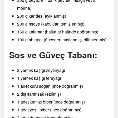
300 g beyaz etli balık (levrek, mezgit veya
morina)
200 g karides (ayıklanmış)
200 g midye (kabukları temizlenmiş)
150 g kalamar (halkalar halinde doğranmış)
100 g ahtapot (önceden haşlanmış, dilimlenmiş)
Sos ve Güveç Tabanı:
2 yemek kaşığı zeytinyağı
1 yemek kaşığı tereyağı
1 adet kuru soğan (ince doğranmış)
2 diş sarımsak (ezilmiş)
1 adet kırmızı biber (ince doğranmış)
1 adet yeşil biber (ince doğranmış)
2 adet domates (rendelenmiş)