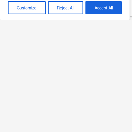
Customize
Reject All
Accept All
lezzetli güveci mutlaka deneyin!
My Colombian Recipes
–
🔗
mycolombianrecipes.com
Goya Foods
–
🔗
goya.com
196 Flavors
–
🔗
196flavors.com
Wikipedia (İspanyolca ve İngilizce sürümleri)
🔗
es.wikipedia.org
🔗
en.wikipedia.org
Yazdır
PDF
eBook
🖨
📄
📱