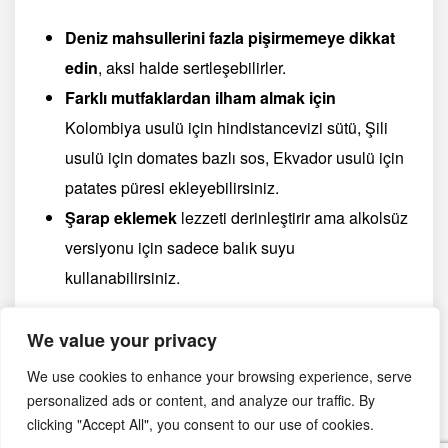
Deniz mahsullerini fazla pişirmemeye dikkat
edin
, aksi halde sertleşebilirler.
Farklı mutfaklardan ilham almak için
Kolombiya usulü için hindistancevizi sütü, Şili
usulü için domates bazlı sos, Ekvador usulü için
patates püresi ekleyebilirsiniz.
Şarap eklemek
lezzeti derinleştirir ama alkolsüz
versiyonu için sadece balık suyu
kullanabilirsiniz.
Cazuela de Mariscos, Latin Amerika sahillerinden
We value your privacy
gelen enfes bir deniz mahsulleri yemeğidir.
We use cookies to enhance your browsing experience, serve
Kremamsı dokusu, baharatların zengin aroması ve
personalized ads or content, and analyze our traffic. By
taze deniz ürünleriyle her lokmada farklı bir lezzet
clicking "Accept All", you consent to our use of cookies.
patlaması sunar. Soğuk günlerde içinizi ısıtacak bu