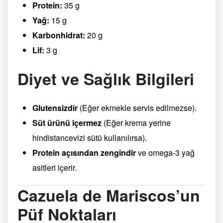
Protein:
35 g
Yağ:
15 g
Karbonhidrat:
20 g
Lif:
3 g
Diyet ve Sağlık Bilgileri
Glutensizdir
(Eğer ekmekle servis edilmezse).
Süt ürünü içermez
(Eğer krema yerine
hindistancevizi sütü kullanılırsa).
Protein açısından zengindir
ve omega-3 yağ
asitleri içerir.
Cazuela de Mariscos’un
Püf Noktaları