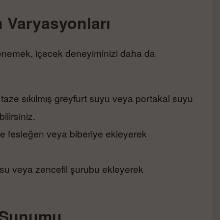
n Varyasyonları
 denemek, içecek deneyiminizi daha da
taze sıkılmış greyfurt suyu veya portakal suyu
lirsiniz.
ze fesleğen veya biberiye ekleyerek
sosu veya zencefil şurubu ekleyerek
n Sunumu