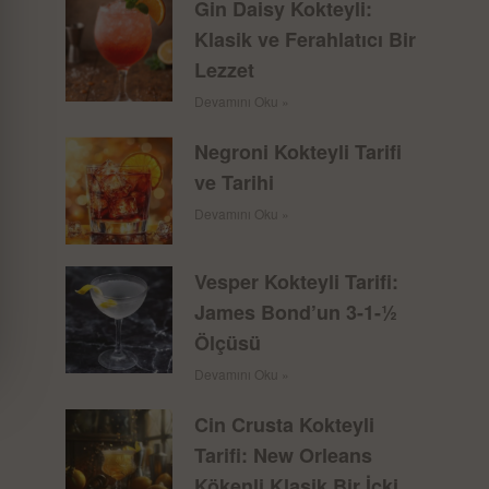
Gin Daisy Kokteyli:
Klasik ve Ferahlatıcı Bir
Lezzet
Devamını Oku »
Negroni Kokteyli Tarifi
ve Tarihi
Devamını Oku »
Vesper Kokteyli Tarifi:
James Bond’un 3-1-½
Ölçüsü
Devamını Oku »
Cin Crusta Kokteyli
Tarifi: New Orleans
Kökenli Klasik Bir İçki