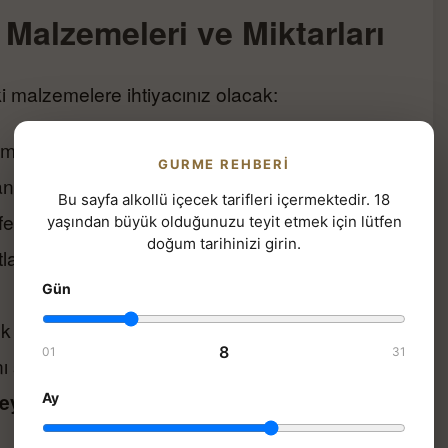
 Malzemeleri ve Miktarları
i malzemelere ihtiyacınız olacak:
emel alkol bileşeni olarak kullanılır. Cin ve rom,
GURME REHBERI
ndırır.
Bu sayfa alkollü içecek tarifleri içermektedir. 18
ferahlatıcılık sağlar.
yaşından büyük olduğunuzu teyit etmek için lütfen
doğum tarihinizi girin.
tlandırıcı olarak kullanılır ve doğal bir tatlılık
Gün
ık katar.
8
01
31
ı sağlar.
eya limon dilimi
: Görsel olarak hoş bir
Ay