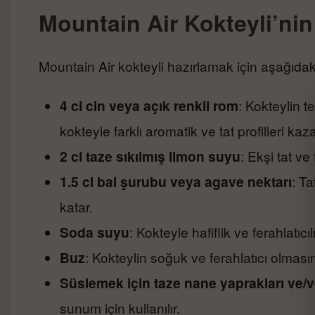
Mountain Air Kokteyli’nin
Mountain Air kokteyli hazırlamak için aşağıdak
4 cl cin veya açık renkli rom
: Kokteylin t
kokteyle farklı aromatik ve tat profilleri kaza
2 cl taze sıkılmış limon suyu
: Ekşi tat ve 
1.5 cl bal şurubu veya agave nektarı
: Ta
katar.
Soda suyu
: Kokteyle hafiflik ve ferahlatıcıl
Buz
: Kokteylin soğuk ve ferahlatıcı olmasın
Süslemek için taze nane yaprakları ve/v
sunum için kullanılır.