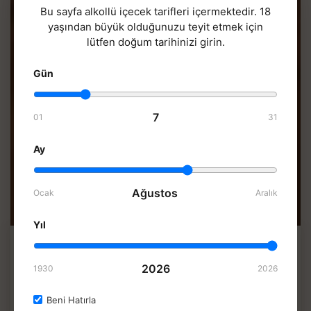
Bu sayfa alkollü içecek tarifleri içermektedir. 18
yaşından büyük olduğunuzu teyit etmek için
lütfen doğum tarihinizi girin.
Gün
7
01
31
Ay
Ağustos
Ocak
Aralık
Yıl
Yasal ve sağlık bilgilendirmesi:
Bu içerik yalnızca
2026
gastronomi, kültür ve tarif bilgisi sunar; alkollü içki
1930
2026
tüketimini özendirme veya teşvik amacı taşımaz.
Beni Hatırla