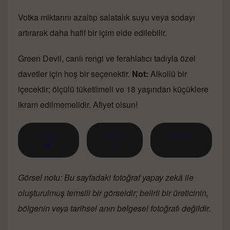
Votka miktarını azaltıp salatalık suyu veya sodayı
artırarak daha hafif bir içim elde edilebilir.
Green Devil, canlı rengi ve ferahlatıcı tadıyla özel
davetler için hoş bir seçenektir.
Not:
Alkollü bir
içecektir; ölçülü tüketilmeli ve 18 yaşından küçüklere
ikram edilmemelidir. Afiyet olsun!
Yazdır
PDF
eBook
🖨
📄
📱
Görsel notu: Bu sayfadaki fotoğraf yapay zekâ ile
oluşturulmuş temsili bir görseldir; belirli bir üreticinin,
bölgenin veya tarihsel anın belgesel fotoğrafı değildir.