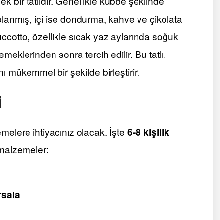
 bir tatlıdır. Genellikle kubbe şeklinde
aplanmış, içi ise dondurma, kahve ve çikolata
uccotto, özellikle sıcak yaz aylarında soğuk
emeklerinden sonra tercih edilir. Bu tatlı,
nı mükemmel bir şekilde birleştirir.
i
emelere ihtiyacınız olacak. İşte
6-8 kişilik
i malzemeler:
rsala