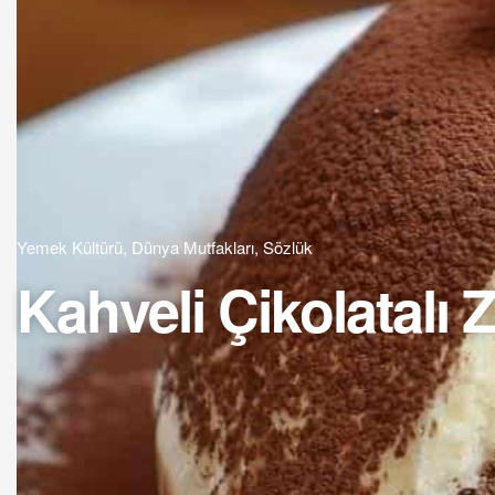
Yemek Kültürü
,
Dünya Mutfakları
,
Sözlük
Kahveli Çikolatalı Z