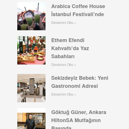
Arabica Coffee House
İstanbul Festivali’nde
Devamını Oku »
Ethem Efendi
Kahvaltı’da Yaz
Sabahları
Devamını Oku »
Sekizdeyiz Bebek: Yeni
Gastronomi Adresi
Devamını Oku »
Göktuğ Güner, Ankara
HiltonSA Mutfağının
Başında