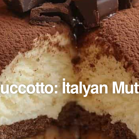
uccotto: İtalyan Mutf