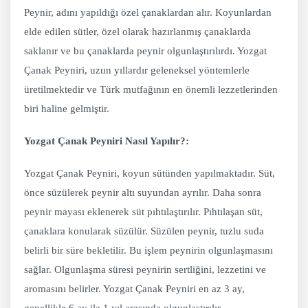
Peynir, adını yapıldığı özel çanaklardan alır. Koyunlardan
elde edilen sütler, özel olarak hazırlanmış çanaklarda
saklanır ve bu çanaklarda peynir olgunlaştırılırdı. Yozgat
Çanak Peyniri, uzun yıllardır geleneksel yöntemlerle
üretilmektedir ve Türk mutfağının en önemli lezzetlerinden
biri haline gelmiştir.
Yozgat Çanak Peyniri Nasıl Yapılır?:
Yozgat Çanak Peyniri, koyun sütünden yapılmaktadır. Süt,
önce süzülerek peynir altı suyundan ayrılır. Daha sonra
peynir mayası eklenerek süt pıhtılaştırılır. Pıhtılaşan süt,
çanaklara konularak süzülür. Süzülen peynir, tuzlu suda
belirli bir süre bekletilir. Bu işlem peynirin olgunlaşmasını
sağlar. Olgunlaşma süresi peynirin sertliğini, lezzetini ve
aromasını belirler. Yozgat Çanak Peyniri en az 3 ay,
genellikle 6 ay ila 1 yıl arasında olgunlaştırılır.