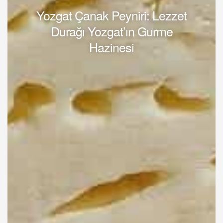
Yozgat Çanak Peyniri: Lezzet
Durağı Yozgat’ın Gurme
Hazinesi