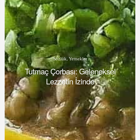
Sözlük
,
Yemekler
Tutmaç Çorbası: Geleneksel
Lezzetin İzinde