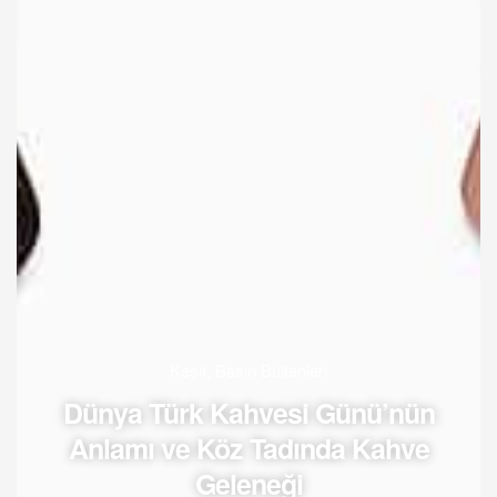
Keşif
,
Basın Bültenleri
Dünya Türk Kahvesi Günü’nün
Anlamı ve Köz Tadında Kahve
Geleneği