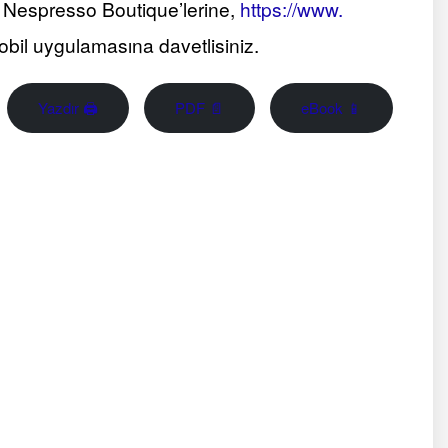
n Nespresso Boutique’lerine,
https://www.
il uygulamasına davetlisiniz.
Yazdır 🖨
PDF 📄
eBook 📱