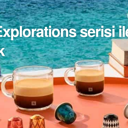
plorations serisi i
k