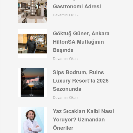
Gastronomi Adresi
Devamını Oku »
Göktuğ Güner, Ankara
HiltonSA Mutfağının
Başında
Devamını Oku »
Sips Bodrum, Ruins
Luxury Resort’ta 2026
Sezonunda
Devamını Oku »
Yaz Sıcakları Kalbi Nasıl
Yoruyor? Uzmandan
Öneriler