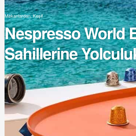
Mekanlardan
,
Keşif
Nespresso World Ex
Sahillerine Yolculu