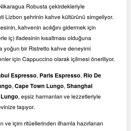
 Nikaragua Robusta çekirdekleriyle
nti Lizbon şehrinin kahve kültürünü simgeliyor.
esinin, kahvenin acılığını gidermek için
le iç) ifadesinin kısaltması olduğuna
la yoğun bir Ristretto kahve deneyimi
enler için Cappuccino olarak içilmesi öneriliyor.
nbul Espresso
,
Paris Espresso
,
Rio De
ungo
,
Cape Town Lungo
,
Shanghai
 Lungo
, eşsiz harmanları ve lezzetleriyle
vinize taşıyor.
en ve içim ritüellerinden ilhamla hazırlanan