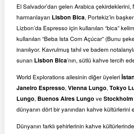
El Salvador’dan gelen Arabica çekirdeklerini,
harmanlayan
Lisbon Bica
, Portekiz’in başke
Lizbon’da Espresso için kullanılan “bica” kelim
kullanılan “Beba Ista Com Açúcar” (Bunu şeker
inanılıyor. Kavrulmuş tahıl ve badem notalarıy
sunan
Lisbon Bica
’nın, sütlü kahve tercih ed
World Explorations ailesinin diğer üyeleri
İsta
Janeiro Espresso
,
Vienna Lungo
,
Tokyo L
Lungo
,
Buenos Aires Lungo
ve
Stockholm
dünyanın dört bir yanından kahve kültürlerini e
Dünyanın farklı şehirlerinin kahve kültürlerind