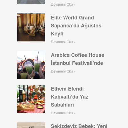
Devamını Oku »
Elite World Grand
Sapanca’da Ağustos
Keyfi
Devamını Oku »
Arabica Coffee House
İstanbul Festivali’nde
Devamını Oku »
Ethem Efendi
Kahvaltı’da Yaz
Sabahları
Devamını Oku »
Sekizdeyiz Bebek: Yeni