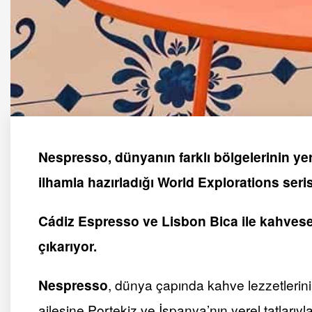
Nespresso, dünyanın farklı bölgelerinin yere
ilhamla hazırladığı World Explorations seri
Cádiz
Espresso ve Lisbon Bica ile kahvesev
çıkarıyor.
Nespresso
, dünya çapında kahve lezzetlerin
ailesine Portekiz ve İspanya’nın yerel tatlarıyl