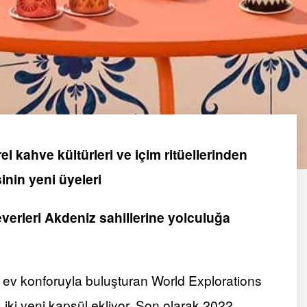
l kahve kültürleri ve içim ritüellerinden
sinin yeni üyeleri
erleri Akdeniz sahillerine yolculuğa
i ev konforuyla buluşturan World Explorations
a iki yeni kapsül ekliyor. Son olarak 2022