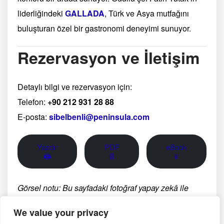
liderliğindeki
GALLADA
, Türk ve Asya mutfağını
buluşturan özel bir gastronomi deneyimi sunuyor.
Rezervasyon ve İletişim
Detaylı bilgi ve rezervasyon için:
Telefon:
+90 212 931 28 88
E-posta:
sibelbenli@peninsula.com
Yazdır
PDF
eBook
🖨
📄
📱
Görsel notu: Bu sayfadaki fotoğraf yapay zekâ ile
oluşturulmuş temsili bir görseldir; belirli bir üreticinin,
We value your privacy
bölgenin veya tarihsel anın belgesel fotoğrafı değildir.