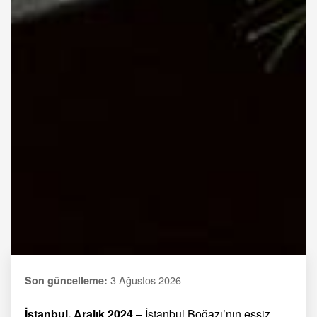
3 Ağustos 2026
Son güncelleme:
İstanbul, Aralık 2024
– İstanbul Boğazı’nın eşsiz