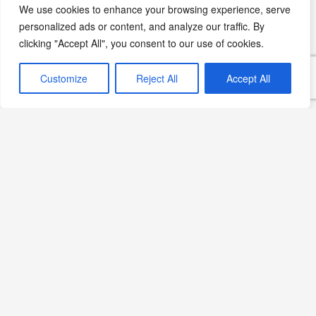
We use cookies to enhance your browsing experience, serve
personalized ads or content, and analyze our traffic. By
Aralık 7, 2024
clicking "Accept All", you consent to our use of cookies.
Yılbaşı Tarifleri
Customize
Reject All
Accept All
Editörün Seçimi
Hilton İstanbul Bomonti’de
Yılbaşı Coşkusu: Lezzet,
Eğlence ve Huzur Dolu Bir
Gece