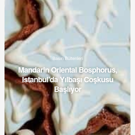
Basın Bültenleri
Mandarin Oriental Bosphorus,
Istanbul’da Yılbaşı Coşkusu
Başlıyor