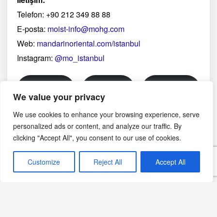
Telefon: +90 212 349 88 88
E-posta:
moist-info@mohg.com
Web:
mandarinoriental.com/istanbul
Instagram:
@mo_istanbul
Yazdır
PDF
eBook
We value your privacy
🖨
📄
📱
We use cookies to enhance your browsing experience, serve
personalized ads or content, and analyze our traffic. By
Görsel notu: Bu sayfadaki fotoğraf yapay zekâ ile
clicking "Accept All", you consent to our use of cookies.
oluşturulmuş temsili bir görseldir; belirli bir üreticinin,
bölgenin veya tarihsel anın belgesel fotoğrafı değildir.
Customize
Reject All
Accept All
Aralık 7, 2024
Yılbaşı Tarifleri