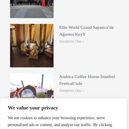
Elite World Grand Sapanca’da
Ağustos Keyfi
Devamını Oku »
Arabica Coffee House İstanbul
Festivali’nde
Devamını Oku »
We value your privacy
We use cookies to enhance your browsing experience, serve
personalized ads or content, and analyze our traffic. By clicking
Ethem Efendi Kahvaltı’da Yaz