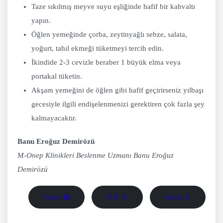
Taze sıkılmış meyve suyu eşliğinde hafif bir kahvaltı
yapın.
Öğlen yemeğinde çorba, zeytinyağlı sebze, salata,
yoğurt, tahıl ekmeği tüketmeyi tercih edin.
İkindide 2-3 cevizle beraber 1 büyük elma veya
portakal tüketin.
Akşam yemeğini de öğlen gibi hafif geçirirseniz yılbaşı
gecesiyle ilgili endişelenmenizi gerektiren çok fazla şey
kalmayacaktır.
Banu Eroğuz Demirözü
M-Onep Klinikleri Beslenme Uzmanı Banu Eroğuz
Demirözü
Yazdır 🖨
PDF 📄
eBook 📱