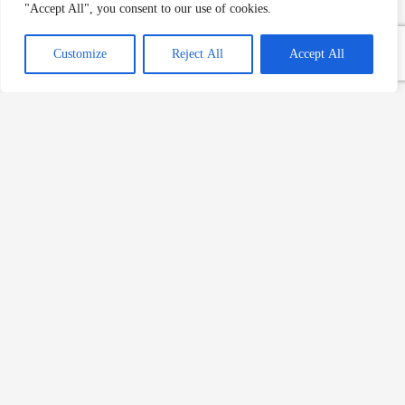
"Accept All", you consent to our use of cookies.
Sabahları
Devamını Oku »
Customize
Reject All
Accept All
Sekizdeyiz Bebek: Yeni
Gastronomi Adresi
Devamını Oku »
Göktuğ Güner, Ankara HiltonSA
Mutfağının Başında
Devamını Oku »