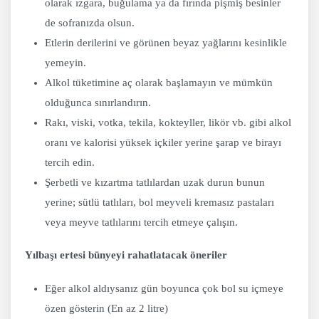
olarak ızgara, buğulama ya da fırında pişmiş besinler
de sofranızda olsun.
Etlerin derilerini ve görünen beyaz yağlarını kesinlikle
yemeyin.
Alkol tüketimine aç olarak başlamayın ve mümkün
olduğunca sınırlandırın.
Rakı, viski, votka, tekila, kokteyller, likör vb. gibi alkol
oranı ve kalorisi yüksek içkiler yerine şarap ve birayı
tercih edin.
Şerbetli ve kızartma tatlılardan uzak durun bunun
yerine; sütlü tatlıları, bol meyveli kremasız pastaları
veya meyve tatlılarını tercih etmeye çalışın.
Yılbaşı ertesi bünyeyi rahatlatacak öneriler
Eğer alkol aldıysanız gün boyunca çok bol su içmeye
özen gösterin (En az 2 litre)