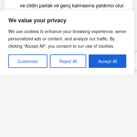
ve cildin parlak ve genç kalmasına yardımcı olur.
Tropik Meyvelerle
We value your privacy
We use cookies to enhance your browsing experience, serve
Yapabileceğiniz Diğer
personalized ads or content, and analyze our traffic. By
clicking "Accept All", you consent to our use of cookies.
Tarifler
Customize
Reject All
Accept All
Mango Salsa:
Doğranmış mango, kırmızı soğan,
kırmızı biber ve taze kişnişi karıştırarak lezzetli bir
mango salsa yapabilirsiniz. Bu salsa, et
yemekleri veya cipslerle mükemmel uyum sağlar.
Ananas Sorbet:
Ananas dilimlerini dondurup,
blenderda püre haline getirerek serinletici bir
ananas sorbet yapabilirsiniz. Bu tatlı, sıcak yaz
günlerinde ferahlatıcı bir seçenek olacaktır.