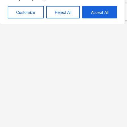
Göktuğ Güner, Ankara
Customize
Reject All
Accept All
HiltonSA Mutfağının
Başında
Devamını Oku »
Sips Bodrum, Ruins
Luxury Resort’ta 2026
Sezonunda
Devamını Oku »
Yaz Sıcakları Kalbi Nasıl
Yoruyor? Uzmandan
Öneriler