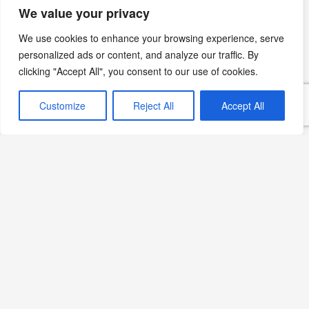
İstanbulum Tadım-Tuzum,
We value your privacy
Hayatım
We use cookies to enhance your browsing experience, serve
Devamını Oku »
personalized ads or content, and analyze our traffic. By
clicking "Accept All", you consent to our use of cookies.
Customize
Reject All
Accept All
“Çeşme ve Alaçatı Yemekleri” Kitabı Hakkında
Güncel Bilgiler:
Devamını Oku »
Bizim Zeytinyağlı Ayvalık
Yemeklerimiz
Devamını Oku »
Kızınız Defneyi, Oğlumuz