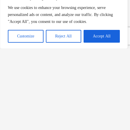
İtalyan Peynirleri Rehberi –
We use cookies to enhance your browsing experience, serve
Güncel Sayfa
personalized ads or content, and analyze our traffic. By clicking
Devamını Oku »
"Accept All", you consent to our use of cookies.
Customize
Reject All
Accept All
Makarna Nasıl Isıtılır? Tavada,
Mikrodalgada ve Fırında
Devamını Oku »
Pappardelle: Toskana’nın
Geleneksel Makarna Lezzeti ve
Tarifi
Devamını Oku »