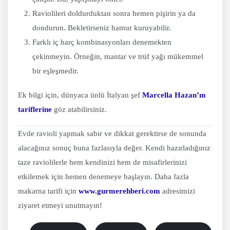
Raviolileri doldurduktan sonra hemen pişirin ya da
dondurun. Bekletirseniz hamur kuruyabilir.
Farklı iç harç kombinasyonları denemekten
çekinmeyin. Örneğin, mantar ve trüf yağı mükemmel
bir eşleşmedir.
Ek bilgi için, dünyaca ünlü İtalyan şef
Marcella Hazan’ın
tariflerine
göz atabilirsiniz.
Evde ravioli yapmak sabır ve dikkat gerektirse de sonunda
alacağınız sonuç buna fazlasıyla değer. Kendi hazırladığınız
taze raviolilerle hem kendinizi hem de misafirlerinizi
etkilemek için hemen denemeye başlayın. Daha fazla
makarna tarifi için
www.gurmerehberi.com
adresimizi
ziyaret etmeyi unutmayın!