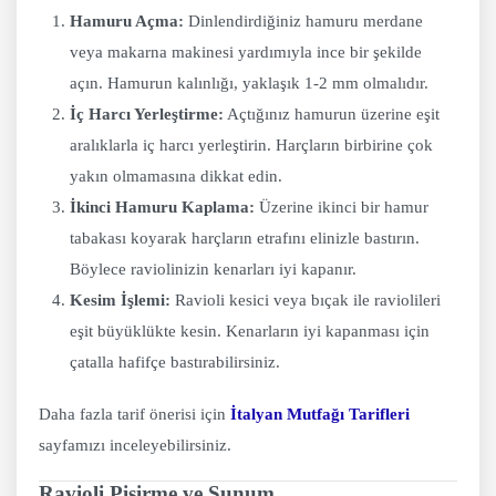
Hamuru Açma:
Dinlendirdiğiniz hamuru merdane
veya makarna makinesi yardımıyla ince bir şekilde
açın. Hamurun kalınlığı, yaklaşık 1-2 mm olmalıdır.
İç Harcı Yerleştirme:
Açtığınız hamurun üzerine eşit
aralıklarla iç harcı yerleştirin. Harçların birbirine çok
yakın olmamasına dikkat edin.
İkinci Hamuru Kaplama:
Üzerine ikinci bir hamur
tabakası koyarak harçların etrafını elinizle bastırın.
Böylece raviolinizin kenarları iyi kapanır.
Kesim İşlemi:
Ravioli kesici veya bıçak ile raviolileri
eşit büyüklükte kesin. Kenarların iyi kapanması için
çatalla hafifçe bastırabilirsiniz.
Daha fazla tarif önerisi için
İtalyan Mutfağı Tarifleri
sayfamızı inceleyebilirsiniz.
Ravioli Pişirme ve Sunum