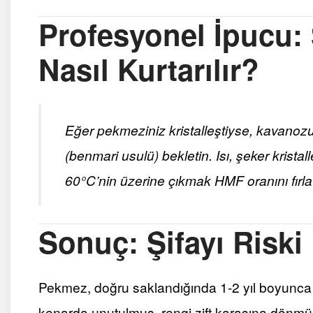
Profesyonel İpucu:
Nasıl Kurtarılır?
Eğer pekmeziniz kristalleştiyse, kavanozu
(benmari usulü) bekletin. Isı, şeker krista
60°C’nin üzerine çıkmak HMF oranını fırlat
Sonuç: Şifayı Risk
Pekmez, doğru saklandığında 1-2 yıl boyunca g
kenarda unutulmuş, rengi zift karasına dönmüş