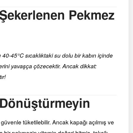
 Şekerlenen Pekmez
 40-45°C sıcaklıktaki su dolu bir kabın içinde
llerini yavaşça çözecektir. Ancak dikkat:
ır!
i Dönüştürmeyin
üvenle tüketilebilir. Ancak kapağı açılmış ve
 bir pekmezin vitamin değeri bitmiş, toksik