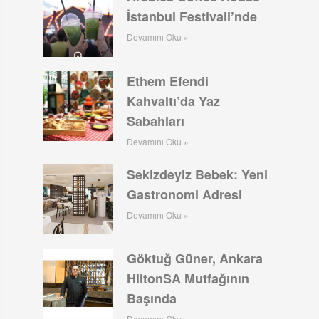
İstanbul Festivali’nde
Devamını Oku »
Ethem Efendi
Kahvaltı’da Yaz
Sabahları
Devamını Oku »
Sekizdeyiz Bebek: Yeni
Gastronomi Adresi
Devamını Oku »
Göktuğ Güner, Ankara
HiltonSA Mutfağının
Başında
Devamını Oku »