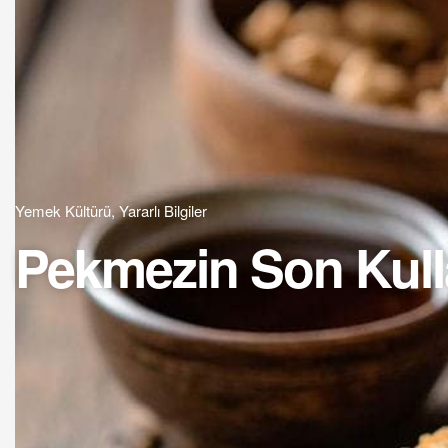
Yemek Kültürü
,
Yararlı Bilgiler
Pekmezin Son Kull