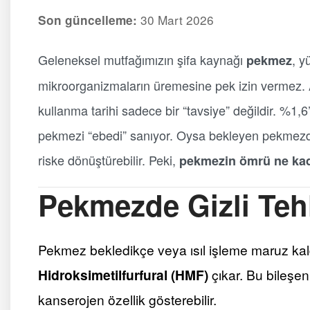
30 Mart 2026
Son güncelleme:
Geleneksel mutfağımızın şifa kaynağı
, y
pekmez
mikroorganizmaların üremesine pek izin vermez.
kullanma tarihi sadece bir “tavsiye” değildir. %1,6’
pekmezi “ebedi” sanıyor. Oysa bekleyen pekmezde
riske dönüştürebilir. Peki,
pekmezin ömrü ne kad
Pekmezde Gizli Teh
Pekmez bekledikçe veya ısıl işleme maruz kald
Hidroksimetilfurfural (HMF)
çıkar. Bu bileşen,
kanserojen özellik gösterebilir.