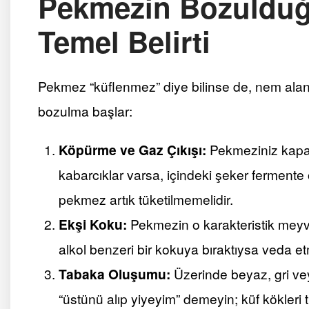
Pekmezin Bozulduğu
Temel Belirti
Pekmez “küflenmez” diye bilinse de, nem alan 
bozulma başlar:
Köpürme ve Gaz Çıkışı:
Pekmeziniz kapağı
kabarcıklar varsa, içindeki şeker ferment
pekmez artık tüketilmemelidir.
Ekşi Koku:
Pekmezin o karakteristik meyv
alkol benzeri bir kokuya bıraktıysa veda e
Tabaka Oluşumu:
Üzerinde beyaz, gri ve
“üstünü alıp yiyeyim” demeyin; küf kökleri t