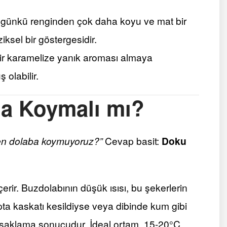
 günkü renginden çok daha koyu ve mat bir
iksel bir göstergesidir.
ir karamelize yanık aroması almaya
olabilir.
a Koymalı mı?
n dolaba koymuyoruz?”
Cevap basit:
Doku
rir. Buzdolabının düşük ısısı, bu şekerlerin
apta kaskatı kesildiyse veya dibinde kum gibi
ış saklama sonucudur. İdeal ortam, 15-20°C