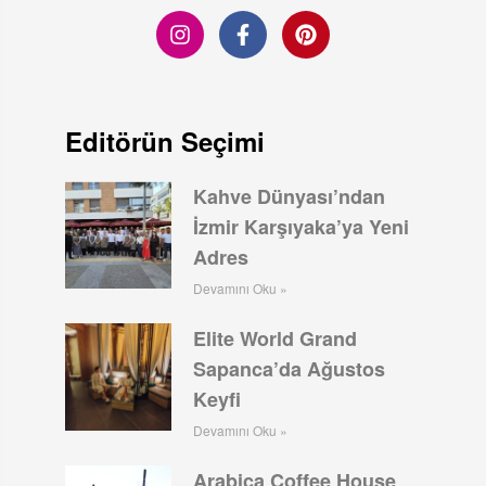
Editörün Seçimi
Kahve Dünyası’ndan
İzmir Karşıyaka’ya Yeni
Adres
Devamını Oku »
Elite World Grand
Sapanca’da Ağustos
Keyfi
Devamını Oku »
Arabica Coffee House