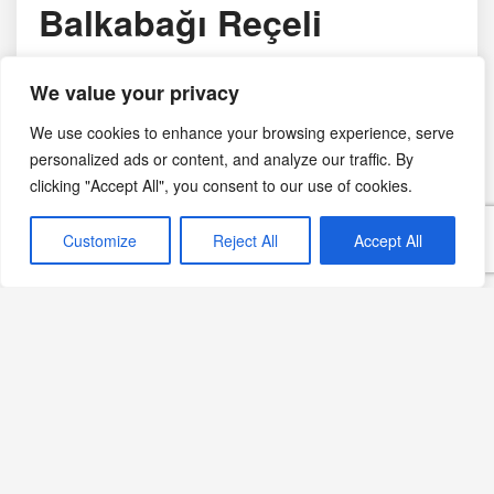
Balkabağı Reçeli
Kabak yıkanır ve soyulur. İnce dilimlendikten sonra
We value your privacy
kireçli suda bekletilir. Yıkandıktan sonra kaynatılan
We use cookies to enhance your browsing experience, serve
pekmeze atılır. Lale rengini alana kadar pişirilir ve
personalized ads or content, and analyze our traffic. By
kavanozlara konarak saklanır.
clicking "Accept All", you consent to our use of cookies.
Faluze
Customize
Reject All
Accept All
Malzemeler:
100 gr buğday nişastası
200 gr pekmez
3 su bardağı su
1 su bardağı ceviz içi