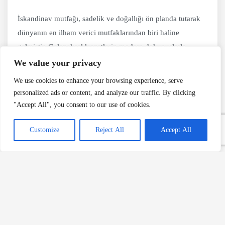
İskandinav mutfağı, sadelik ve doğallığı ön planda tutarak
dünyanın en ilham verici mutfaklarından biri haline
gelmiştir. Geleneksel lezzetlerin modern dokunuşlarla
yeniden yorumlanması, bu mutfağı hem köklü hem de
We value your privacy
çağdaş kılan en önemli unsurlardan biridir. Eğer İskandinav
We use cookies to enhance your browsing experience, serve
mutfağını keşfetmek istiyorsanız, deniz ürünlerinden
personalized ads or content, and analyze our traffic. By clicking
fermente gıdalara, köklü ekmek kültüründen benzersiz
"Accept All", you consent to our use of cookies.
tatlılara kadar geniş bir yelpazede tatlar sizleri bekliyor.
Customize
Reject All
Accept All
İlgili Tarifler
Gravlax Tarifi
Köttbullar (İsveç Köftesi) Tarifi
Smørrebrød Tarifi
Brunost ile Waffle Tarifi