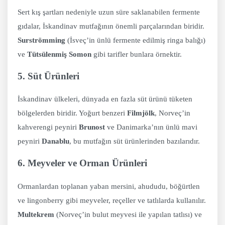
Sert kış şartları nedeniyle uzun süre saklanabilen fermente
gıdalar, İskandinav mutfağının önemli parçalarından biridir.
Surströmming
(İsveç’in ünlü fermente edilmiş ringa balığı)
ve
Tütsülenmiş Somon
gibi tarifler bunlara örnektir.
5. Süt Ürünleri
İskandinav ülkeleri, dünyada en fazla süt ürünü tüketen
bölgelerden biridir. Yoğurt benzeri
Filmjölk
, Norveç’in
kahverengi peyniri
Brunost
ve Danimarka’nın ünlü mavi
peyniri
Danablu
, bu mutfağın süt ürünlerinden bazılarıdır.
6. Meyveler ve Orman Ürünleri
Ormanlardan toplanan yaban mersini, ahududu, böğürtlen
ve lingonberry gibi meyveler, reçeller ve tatlılarda kullanılır.
Multekrem
(Norveç’in bulut meyvesi ile yapılan tatlısı) ve