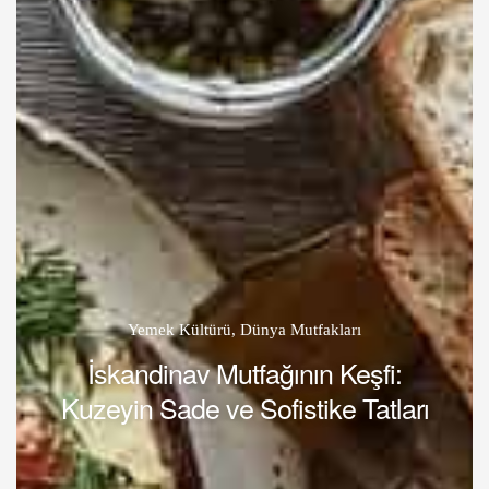
Yemek Kültürü
,
Dünya Mutfakları
İskandinav Mutfağının Keşfi:
Kuzeyin Sade ve Sofistike Tatları