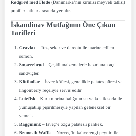
Rødgrød med Fløde
(Danimarka’nın kırmızı meyveli tatlısı)
popüler tatlılar arasında yer alır.
İskandinav Mutfağının Öne Çıkan
Tarifleri
Gravlax
– Tuz, şeker ve dereotu ile marine edilen
somon.
Smørrebrød
– Çeşitli malzemelerle hazırlanan açık
sandviçler.
Köttbullar
– İsveç köftesi, genellikle patates püresi ve
lingonberry reçeliyle servis edilir.
Lutefisk
– Kuru morina balığının su ve kostik soda ile
yumuşatılıp pişirilmesiyle yapılan geleneksel bir
yemek.
Raggmunk
– İsveç’e özgü patatesli pankek.
Brunostlı Waffle
– Norveç’in kahverengi peyniri ile