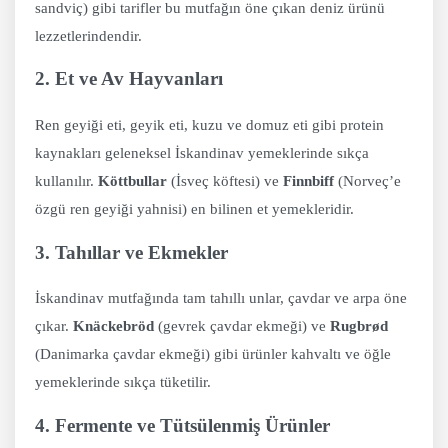
sandviç) gibi tarifler bu mutfağın öne çıkan deniz ürünü
lezzetlerindendir.
2. Et ve Av Hayvanları
Ren geyiği eti, geyik eti, kuzu ve domuz eti gibi protein
kaynakları geleneksel İskandinav yemeklerinde sıkça
kullanılır.
Köttbullar
(İsveç köftesi) ve
Finnbiff
(Norveç’e
özgü ren geyiği yahnisi) en bilinen et yemekleridir.
3. Tahıllar ve Ekmekler
İskandinav mutfağında tam tahıllı unlar, çavdar ve arpa öne
çıkar.
Knäckebröd
(gevrek çavdar ekmeği) ve
Rugbrød
(Danimarka çavdar ekmeği) gibi ürünler kahvaltı ve öğle
yemeklerinde sıkça tüketilir.
4. Fermente ve Tütsülenmiş Ürünler