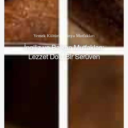
Yemek Kültürü
,
Dünya Mutfakları
İngiliz ve Balkan Mutfakları:
Lezzet Dolu Bir Serüven