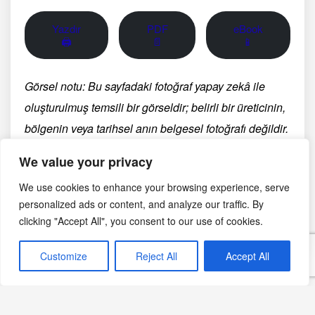
Yazdır
PDF
eBook
🖨
📄
📱
Görsel notu: Bu sayfadaki fotoğraf yapay zekâ ile
oluşturulmuş temsili bir görseldir; belirli bir üreticinin,
bölgenin veya tarihsel anın belgesel fotoğrafı değildir.
We value your privacy
Ağustos 27, 2024
We use cookies to enhance your browsing experience, serve
personalized ads or content, and analyze our traffic. By
Ramazan Yemekleri
Pratik Sahur Tarifleri
clicking "Accept All", you consent to our use of cookies.
Customize
Reject All
Accept All