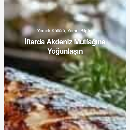
Yemek Kültürü
,
Yararlı Bilgiler
İftarda Akdeniz Mutfağına
Yoğunlaşın