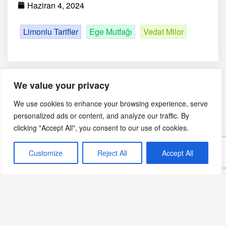
Haziran 4, 2024
Limonlu Tarifler
Ege Mutfağı
Vedat Milor
We value your privacy
We use cookies to enhance your browsing experience, serve
personalized ads or content, and analyze our traffic. By
clicking "Accept All", you consent to our use of cookies.
Editörün Seçimi
Customize
Reject All
Accept All
Otlu lezzetler zamanı şimdi
Devamını Oku »