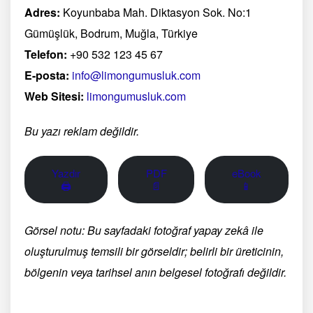
Adres:
Koyunbaba Mah. Diktasyon Sok. No:1
Gümüşlük, Bodrum, Muğla, Türkiye
Telefon:
+90 532 123 45 67
E-posta:
info@limongumusluk.com
Web Sitesi:
limongumusluk.com
Bu yazı reklam değildir.
Yazdır
PDF
eBook
🖨
📄
📱
Görsel notu: Bu sayfadaki fotoğraf yapay zekâ ile
oluşturulmuş temsili bir görseldir; belirli bir üreticinin,
bölgenin veya tarihsel anın belgesel fotoğrafı değildir.