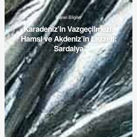
Genel Bilgiler
Karadeniz’in Vazgeçilmezi:
Hamsi ve Akdeniz’in Lezzeti:
Sardalya