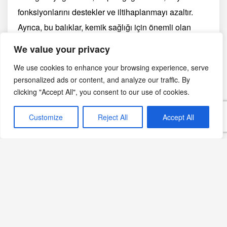
fonksiyonlarını destekler ve iltihaplanmayı azaltır.
Ayrıca, bu balıklar, kemik sağlığı için önemli olan
kalsiyum ve D vitamini içerir.
We value your privacy
Hamsi ve Sardalya
We use cookies to enhance your browsing experience, serve
personalized ads or content, and analyze our traffic. By
Tarifleri
clicking "Accept All", you consent to our use of cookies.
Customize
Reject All
Accept All
Hamsi Tava Tarifi
Malzemeler:
1 kg hamsi
1 su bardağı un
Tuz
Sıvı yağ