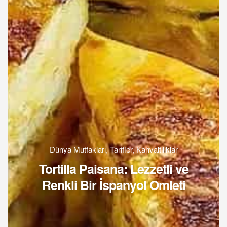
Dünya Mutfakları
,
Tarifler
,
Kahvaltılıklar
Tortilla Paisana: Lezzetli ve
Renkli Bir İspanyol Omleti