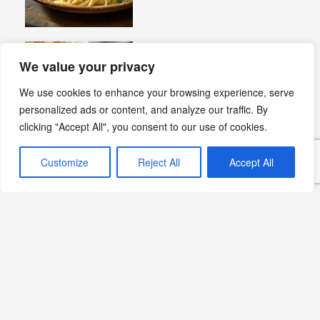
Fırında Pırasalı Makarna:
We value your privacy
Lezzetli Bir Akşam Yemeği
Devamını Oku »
We use cookies to enhance your browsing experience, serve
personalized ads or content, and analyze our traffic. By
clicking "Accept All", you consent to our use of cookies.
Customize
Reject All
Accept All
Stifado: Yunanistan’ın
Zamanı Aşan Lezzeti
Devamını Oku »
Sangria: Akdeniz
Rüzgarını Sofralarınıza