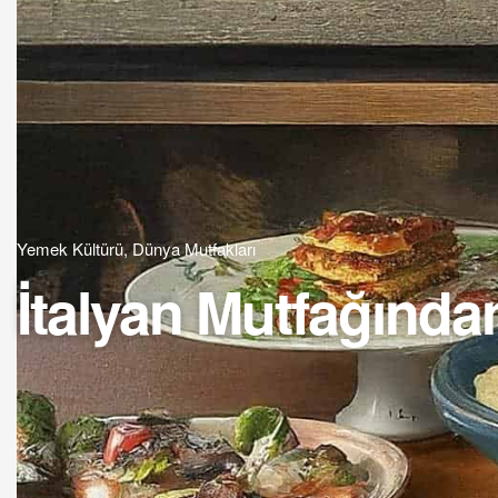
Yemek Kültürü
,
Dünya Mutfakları
İtalyan Mutfağından