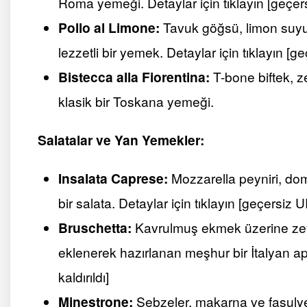
Roma yemeği. Detaylar için tıklayın [geçers
Pollo al Limone:
Tavuk göğsü, limon suyu, 
lezzetli bir yemek. Detaylar için tıklayın [ge
Bistecca alla Fiorentina:
T-bone biftek, ze
klasik bir Toskana yemeği.
Salatalar ve Yan Yemekler:
Insalata Caprese:
Mozzarella peyniri, dom
bir salata. Detaylar için tıklayın [geçersiz U
Bruschetta:
Kavrulmuş ekmek üzerine zeyti
eklenerek hazırlanan meşhur bir İtalyan aper
kaldırıldı]
Minestrone:
Sebzeler, makarna ve fasulye 