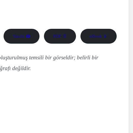
Yazdır 🖨
PDF 📄
eBook 📱
uşturulmuş temsili bir görseldir; belirli bir
ğrafı değildir.