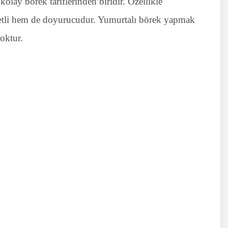
olay börek tariflerinden biridir. Özellikle
zzetli hem de doyurucudur. Yumurtalı börek yapmak
oktur.