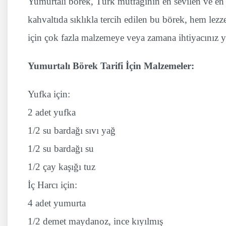
Yumurtalı börek, Türk mutfağının en sevilen ve en k
kahvaltıda sıklıkla tercih edilen bu börek, hem le
için çok fazla malzemeye veya zamana ihtiyacınız y
Yumurtalı Börek Tarifi İçin Malzemeler:
Yufka için:
2 adet yufka
1/2 su bardağı sıvı yağ
1/2 su bardağı su
1/2 çay kaşığı tuz
İç Harcı için:
4 adet yumurta
1/2 demet maydanoz, ince kıyılmış