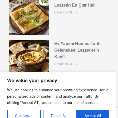
Lezzetin En Çıtır Hali
Devamını Oku »
Ev Yapımı Humus Tarifi:
Geleneksel Lezzetlerin
Keyfi
Devamını Oku »
We value your privacy
Hibeş Mezesi: Tatlı ve
We use cookies to enhance your browsing experience, serve
Baharatlı Bir Lezzet Şöleni
personalized ads or content, and analyze our traffic. By
clicking "Accept All", you consent to our use of cookies.
Devamını Oku »
Customize
Reject All
Accept All