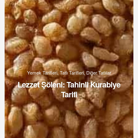
Yemek Tarifleri
,
Tatlı Tarifleri
,
Diğer Tatlılar
Lezzet Şöleni: Tahinli Kurabiye
Tarifi