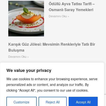
Ödüllü Ayva Tatlısı Tarifi –
Osmanlı Saray Yemekleri
Devamını Oku »
Karışık Güz Jölesi: Mevsimin Renkleriyle Tatlı Bir
Buluşma
Devamını Oku »
Armutlu Muss: Tatlının ve
We value your privacy
Tazeliğin Buluştuğu Lezzet
Şöleni
We use cookies to enhance your browsing experience, serve
personalized ads or content, and analyze our traffic. By
Devamını Oku »
clicking "Accept All", you consent to our use of cookies.
Customize
Reject All
Accept All