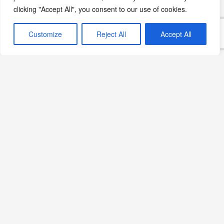
Ananaslı Krema: Tropik
clicking "Accept All", you consent to our use of cookies.
Meyvelerle Farklı Bir Tatlı
Tarifi
Customize
Reject All
Accept All
Devamını Oku »
Tropikal Lezzet: Ananaslı
Sufle Tarifi
Devamını Oku »