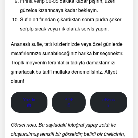
Fırına verip 30-35 dakika kadar pişirin, üzeri
güzelce kızarıncaya kadar bekleyin.
Sufleleri fırından çıkardıktan sonra pudra şekeri
serpip sıcak veya ılık olarak servis yapın.
Ananaslı sufle, tatlı krizlerinizde veya özel günlerde
misafirlerinize sunabileceğiniz harika bir seçenektir.
Tropik meyvenin ferahlatıcı tadıyla damaklarınızı
şımartacak bu tarifi mutlaka denemelisiniz. Afiyet
olsun!
Yazdır
PDF
eBook
🖨
📄
📱
Görsel notu: Bu sayfadaki fotoğraf yapay zekâ ile
oluşturulmuş temsili bir görseldir; belirli bir üreticinin,