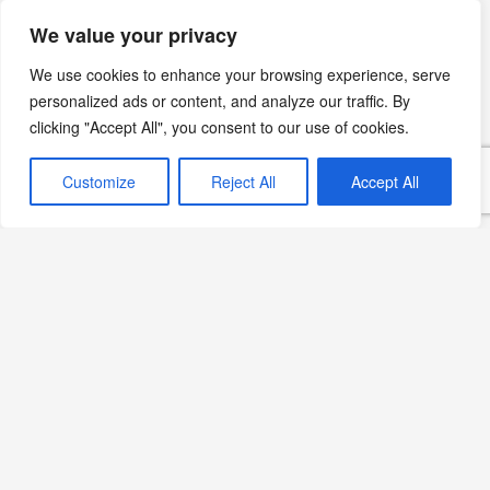
Devamını Oku »
We value your privacy
We use cookies to enhance your browsing experience, serve
personalized ads or content, and analyze our traffic. By
Mango ve Ananaslı Tatlı:
clicking "Accept All", you consent to our use of cookies.
Tropik Bir Lezzet Şöleni
Devamını Oku »
Customize
Reject All
Accept All