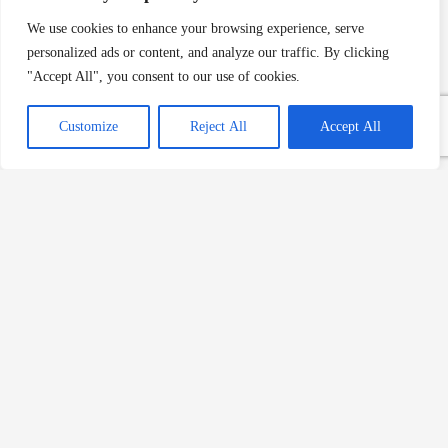
We use cookies to enhance your browsing experience, serve
personalized ads or content, and analyze our traffic. By clicking
"Accept All", you consent to our use of cookies.
Evde Lezzetli Bir Tatlı
Customize
Reject All
Accept All
Deneyimi: Parfe Tarifi
Devamını Oku »