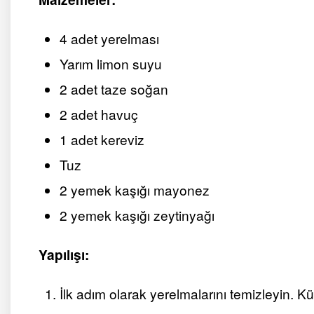
4 adet yerelması
Yarım limon suyu
2 adet taze soğan
2 adet havuç
1 adet kereviz
Tuz
2 yemek kaşığı mayonez
2 yemek kaşığı zeytinyağı
Yapılışı:
İlk adım olarak yerelmalarını temizleyin. K