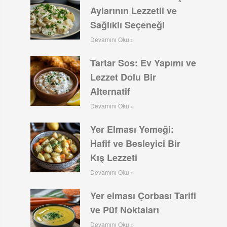
Aylarının Lezzetli ve
Sağlıklı Seçeneği
Devamını Oku »
Tartar Sos: Ev Yapımı ve
Lezzet Dolu Bir
Alternatif
Devamını Oku »
Yer Elması Yemeği:
Hafif ve Besleyici Bir
Kış Lezzeti
Devamını Oku »
Yer elması Çorbası Tarifi
ve Püf Noktaları
Devamını Oku »