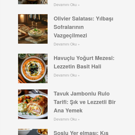
Devamını Oku »
Olivier Salatası: Yılbaşı
Sofralarının
Vazgeçilmezi
Devamını Oku »
Havuçlu Yoğurt Mezesi:
Lezzetin Basit Hali
Devamını Oku »
Tavuk Jambonlu Rulo
Tarifi: Şık ve Lezzetli Bir
Ana Yemek
Devamını Oku »
Soslu Yer elması: Kış