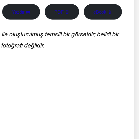
Yazdır 🖨
PDF 📄
eBook 📱
 oluşturulmuş temsili bir görseldir; belirli bir
fotoğrafı değildir.