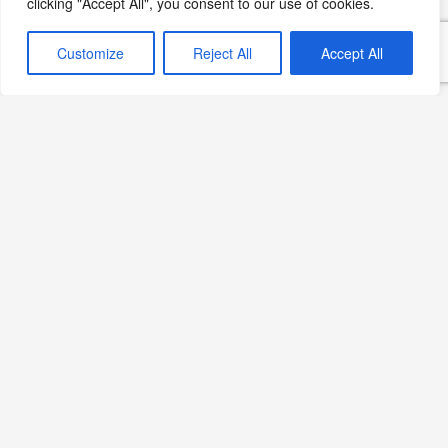
clicking "Accept All", you consent to our use of cookies.
Customize
Reject All
Accept All
Tarta de Manzana:
İspanyol Mutfağının Klasik
Elmalı Tartı
Devamını Oku »
Çilekli Scone Tarifi: Baharın Taze Lezzeti
Devamını Oku »
Elmalı Tartatine: Ters
Çevrilmiş Elma Tatlısının
Lezzeti
Devamını Oku »