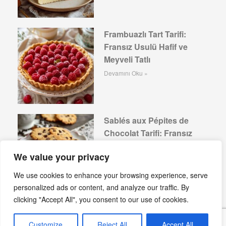
Frambuazlı Tart Tarifi:
Fransız Usulü Hafif ve
Meyveli Tatlı
Devamını Oku »
Sablés aux Pépites de
Chocolat Tarifi: Fransız
Usulü Kurabiye
We value your privacy
Devamını Oku »
We use cookies to enhance your browsing experience, serve
personalized ads or content, and analyze our traffic. By
clicking "Accept All", you consent to our use of cookies.
Bredele: Alsace’nin
Geleneksel Yılbaşı
Customize
Reject All
Accept All