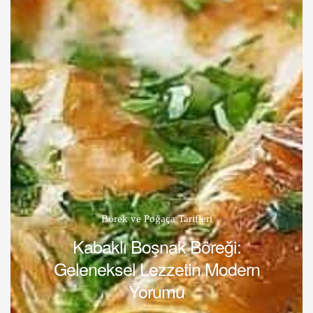
Börek ve Poğaça Tarifleri
Kabaklı Boşnak Böreği:
Geleneksel Lezzetin Modern
Yorumu