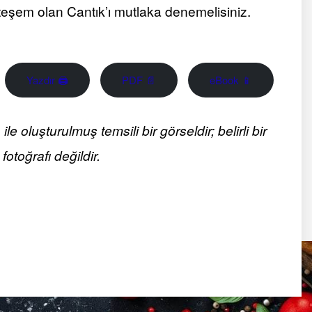
şem olan Cantık’ı mutlaka denemelisiniz.
Yazdır 🖨
PDF 📄
eBook 📱
 oluşturulmuş temsili bir görseldir; belirli bir
fotoğrafı değildir.