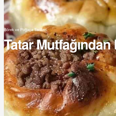
Börek ve Poğaça Tarifleri
Tatar Mutfağından 