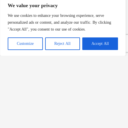
We value your privacy
Merveilles Tarifi | Fransız Noel
Kızartma Tatlısı
We use cookies to enhance your browsing experience, serve
Devamını Oku »
personalized ads or content, and analyze our traffic. By clicking
"Accept All", you consent to our use of cookies.
Customize
Reject All
Accept All
Gâteau Battu Tarifi | Picardie
Mutfağından Fransız Tatlısı
Devamını Oku »
Navettes de Marseille Tarifi:
Provence’ın Geleneksel Noel
Kurabiyesi
Devamını Oku »