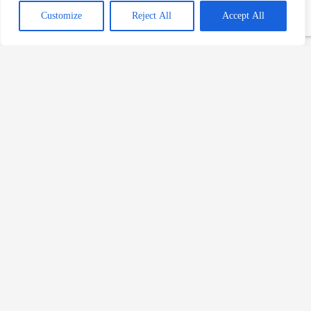
Editörün Seçimi
Customize
Reject All
Accept All
Pancarlı Pilav: Sofralarınıza
Renk ve Lezzet Katın
Devamını Oku »
Zengin Pilavı: Sofranızı
Şenlendirecek Lezzet Dolu Bir
Tarif
Devamını Oku »
Tavuk Suyuyla Hazırlanan Yeşil
Pilav
Devamını Oku »