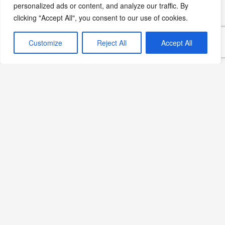
personalized ads or content, and analyze our traffic. By
clicking "Accept All", you consent to our use of cookies.
Customize
Reject All
Accept All
Limon Soslu Tavuk Tarifi:
Hafif ve Ferahlatıcı Bir
Lezzet
Devamını Oku »
Pancarlı Pilav:
Sofralarınıza Renk ve
Lezzet Katın
Devamını Oku »
Zengin Pilavı: Sofranızı