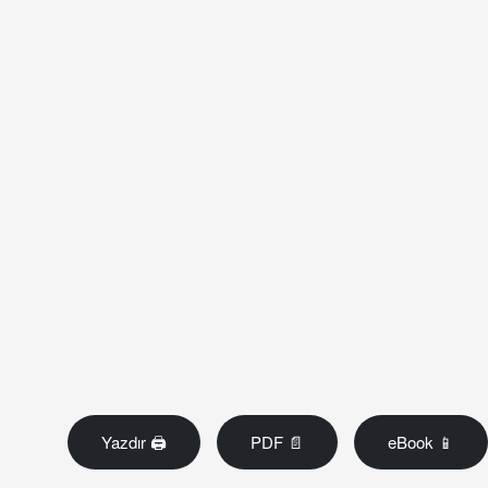
Yazdır 🖨
PDF 📄
eBook 📱