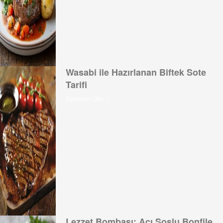
Wasabi ile Hazırlanan Biftek Sote
Tarifi
Devamını Oku »
Lezzet Bombası: Acı Soslu Bonfile