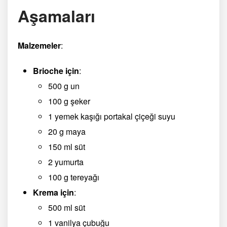
Aşamaları
Malzemeler
:
Brioche için
:
500 g un
100 g şeker
1 yemek kaşığı portakal çiçeği suyu
20 g maya
150 ml süt
2 yumurta
100 g tereyağı
Krema için
:
500 ml süt
1 vanilya çubuğu