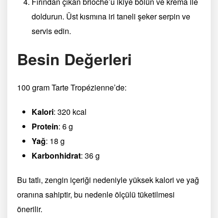
Fırından çıkan brioche’u ikiye bölün ve krema ile
doldurun. Üst kısmına iri taneli şeker serpin ve
servis edin.
Besin Değerleri
100 gram Tarte Tropézienne’de:
Kalori
: 320 kcal
Protein
: 6 g
Yağ
: 18 g
Karbonhidrat
: 36 g
Bu tatlı, zengin içeriği nedeniyle yüksek kalori ve yağ
oranına sahiptir, bu nedenle ölçülü tüketilmesi
önerilir.