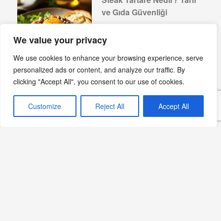
ve Gıda Güvenliği
Devamını Oku »
We value your privacy
We use cookies to enhance your browsing experience, serve
personalized ads or content, and analyze our traffic. By
clicking "Accept All", you consent to our use of cookies.
Merveilles Tarifi | Fransız
Noel Kızartma Tatlısı
Customize
Reject All
Accept All
Devamını Oku »
Gâteau Battu Tarifi |
Picardie Mutfağından
Fransız Tatlısı
Devamını Oku »