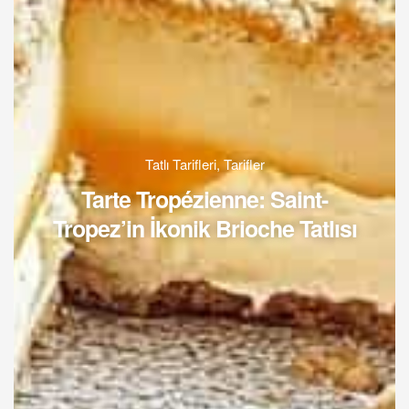
Tatlı Tarifleri
,
Tarifler
Tarte Tropézienne: Saint-
Tropez’in İkonik Brioche Tatlısı