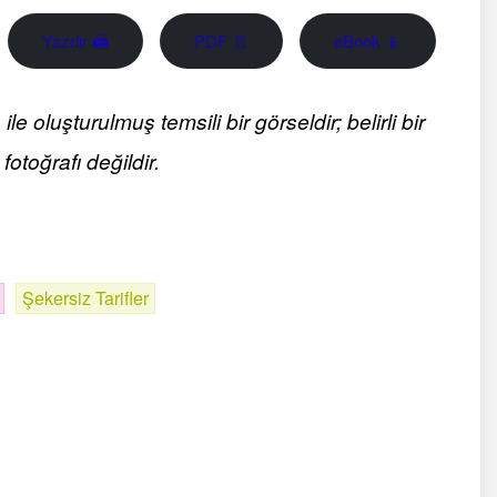
Yazdır 🖨
PDF 📄
eBook 📱
 oluşturulmuş temsili bir görseldir; belirli bir
fotoğrafı değildir.
Şekersiz Tarifler