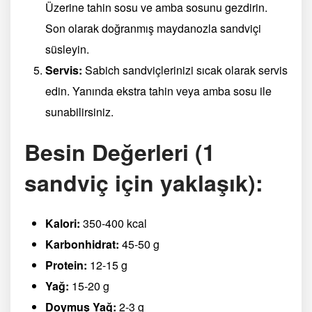
Üzerine tahin sosu ve amba sosunu gezdirin.
Son olarak doğranmış maydanozla sandviçi
süsleyin.
Servis:
Sabich sandviçlerinizi sıcak olarak servis
edin. Yanında ekstra tahin veya amba sosu ile
sunabilirsiniz.
Besin Değerleri (1
sandviç için yaklaşık):
Kalori:
350-400 kcal
Karbonhidrat:
45-50 g
Protein:
12-15 g
Yağ:
15-20 g
Doymuş Yağ:
2-3 g