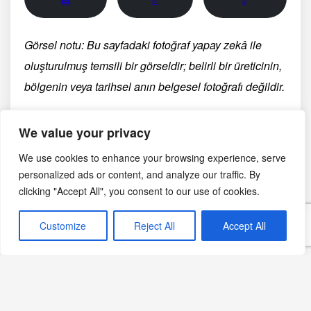
🖨
📄
📱
Görsel notu: Bu sayfadaki fotoğraf yapay zekâ ile
oluşturulmuş temsili bir görseldir; belirli bir üreticinin,
bölgenin veya tarihsel anın belgesel fotoğrafı değildir.
We value your privacy
Ekim 17, 2024
We use cookies to enhance your browsing experience, serve
Orta Doğu Mutfağı
Sefarad Mutfağı
personalized ads or content, and analyze our traffic. By
clicking "Accept All", you consent to our use of cookies.
Customize
Reject All
Accept All
Editörün Seçimi