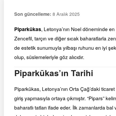
8 Aralık 2025
Son güncelleme:
Piparkūkas
, Letonya’nın Noel döneminde en ço
Zencefil, tarçın ve diğer sıcak baharatlarla ze
de estetik sunumuyla yılbaşı ruhunu en iyi şekild
olup, süslemeleriyle göz alıcıdır.
Piparkūkas’ın Tarihi
Piparkūkas, Letonya’nın Orta Çağ’daki ticaret 
giriş yapmasıyla ortaya çıkmıştır. “Pipars” kel
baharatlı tatları ifade eder. İlk zamanlarda ba