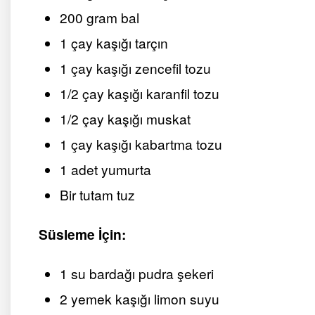
200 gram bal
1 çay kaşığı tarçın
1 çay kaşığı zencefil tozu
1/2 çay kaşığı karanfil tozu
1/2 çay kaşığı muskat
1 çay kaşığı kabartma tozu
1 adet yumurta
Bir tutam tuz
Süsleme İçin:
1 su bardağı pudra şekeri
2 yemek kaşığı limon suyu