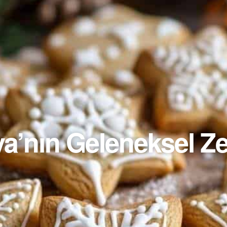
a’nın Geleneksel Zen