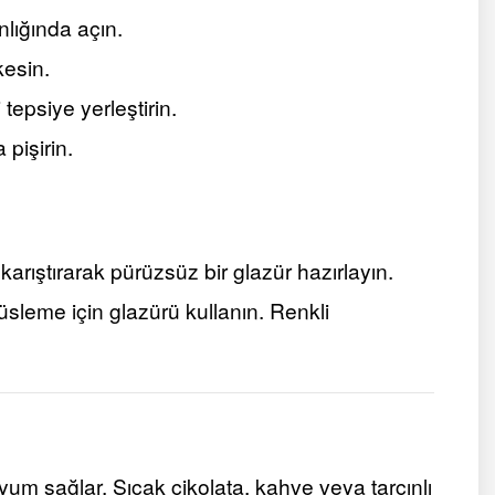
lığında açın.
kesin.
 tepsiye yerleştirin.
pişirin.
arıştırarak pürüzsüz bir glazür hazırlayın.
leme için glazürü kullanın. Renkli
um sağlar. Sıcak çikolata, kahve veya tarçınlı