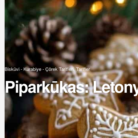
Bisküvi - Kurabiye - Çörek Tarifleri
,
Tarifler
Piparkūkas: Letony